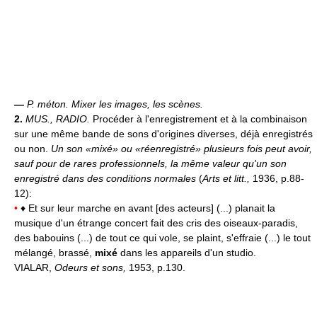
—
P. méton.
Mixer les images, les scènes.
2.
MUS., RADIO.
Procéder à l'enregistrement et à la combinaison
sur une même bande de sons d'origines diverses, déjà enregistrés
ou non.
Un son «mixé» ou «réenregistré» plusieurs fois peut avoir,
sauf pour de rares professionnels, la même valeur qu'un son
enregistré dans des conditions normales
(
Arts et litt.,
1936, p.88-
12):
•
♦ Et sur leur marche en avant [des acteurs] (...) planait la
musique d'un étrange concert fait des cris des oiseaux-paradis,
des babouins (...) de tout ce qui vole, se plaint, s'effraie (...) le tout
mélangé, brassé,
mixé
dans les appareils d'un studio.
VIALAR,
Odeurs et sons,
1953, p.130.