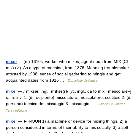
mixer
— (n.) 1610s, worker who mixes, agent noun from MIX (Cf.
mix) (v.). As a type of machine, from 1876. Meaning troublemaker
attested by 1938; sense of social gathering to mingle and get
acquainted dates from 1916 …
Etymology dictionary
mixer
— /ˈmikser, ingl. ˈmɪksə(r)/ [vc. ingl., da to mix «mescolare»]
s. m. inv. 1. (di recipiente) miscelatore, mescolatore, scotitoio 2. (di
persona) tecnico del missaggio 3. missaggio …
Sinonimi e Contrari.
Terza edizione
mixer
— ► NOUN 1) a machine or device for mixing things. 2) a
person considered in terms of their ability to mix socially. 3) a soft