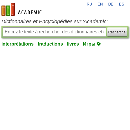
RU
EN
DE
ES
fr-academic.com
Dictionnaires et Encyclopédies sur 'Academic'
Recherche!
interprétations
traductions
livres
Игры ⚽