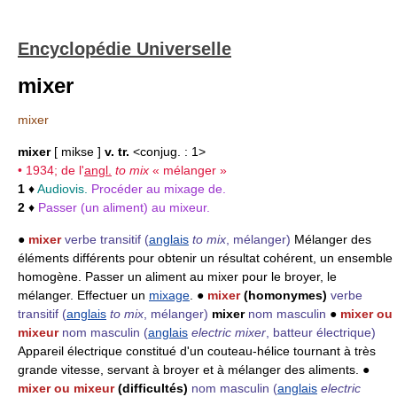
Encyclopédie Universelle
mixer
mixer
mixer
[ mikse ]
v. tr.
<conjug. : 1>
• 1934; de l'
angl.
to mix
« mélanger »
1
♦
Audiovis.
Procéder au mixage de.
2
♦
Passer (un aliment) au mixeur.
●
mixer
verbe transitif
(
anglais
to mix
, mélanger)
Mélanger des
éléments différents pour obtenir un résultat cohérent, un ensemble
homogène. Passer un aliment au mixer pour le broyer, le
mélanger. Effectuer un
mixage
. ●
mixer
(homonymes)
verbe
transitif
(
anglais
to mix
, mélanger)
mixer
nom masculin
●
mixer ou
mixeur
nom masculin
(
anglais
electric mixer
, batteur électrique)
Appareil électrique constitué d'un couteau-hélice tournant à très
grande vitesse, servant à broyer et à mélanger des aliments. ●
mixer ou mixeur
(difficultés)
nom masculin
(
anglais
electric