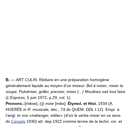
B.
—
ART CULIN.
Réduire en une préparation homogène
généralement liquide au moyen d'un mixeur.
Bol à mixer; mixer la
soupe.
Pulvériser, griller, presser, mixer (...) Moulinex sait tout faire
(
L'Express,
5 juin 1972, p.29, col. 1).
Prononc.:
[mikse],
(
il
) mixe
[miks].
Étymol. et Hist.
1934 (A.
HOERÉE
in R. musicale,
déc., 74 ds QUEM.
DDL
t.12). Empr. à
l'angl.
to mix
«mélanger, mêler» (d'où le verbe
mixer
en ce sens
ds
Canada
1930) att. dep.1922 comme terme de la techn. cin. et