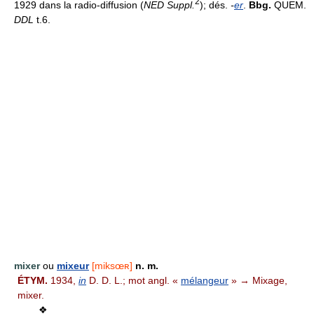
2
1929 dans la radio-diffusion (
NED Suppl.
); dés.
-
er
.
Bbg.
QUEM.
DDL
t.6.
mixer
ou
mixeur
[miksœʀ]
n. m.
ÉTYM.
1934,
in
D. D. L.; mot angl. «
mélangeur
» → Mixage,
mixer.
❖