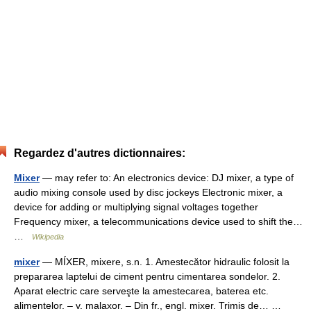
Regardez d'autres dictionnaires:
Mixer
— may refer to: An electronics device: DJ mixer, a type of
audio mixing console used by disc jockeys Electronic mixer, a
device for adding or multiplying signal voltages together
Frequency mixer, a telecommunications device used to shift the…
…
Wikipedia
mixer
— MÍXER, mixere, s.n. 1. Amestecător hidraulic folosit la
prepararea laptelui de ciment pentru cimentarea sondelor. 2.
Aparat electric care serveşte la amestecarea, baterea etc.
alimentelor. – v. malaxor. – Din fr., engl. mixer. Trimis de… …