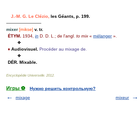
J.-M. G. Le Clézio,
les Géants, p. 199.
————————
mixer
[mikse]
v. tr.
ÉTYM.
1934,
in
D. D. L.; de l'angl.
to mix
«
mélanger
».
❖
♦
Audiovisuel.
Procéder au mixage de.
❖
DÉR.
Mixable.
Encyclopédie Universelle
.
2012
.
Игры ⚽
Нужно решить контрольную?
mixage
mixeur