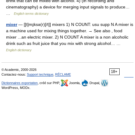
drink that can be mixed with alcohol. 4) (in recording and
cinematography) a device for merging input signals to produce…
…
English terms dictionary
mixer
— [[t]mɪ̱ksə(r)[/t]] mixers 1) N COUNT: usu supp N A mixer is
a machine used for mixing things together. → See also , food
mixer ...an electric mixer. 2) N COUNT A mixer is a non alcoholic
drink such as fruit juice that you mix with strong alcohol… …
English dictionary
© Academic, 2000-2026
18+
Contactez-nous:
Support technique
,
RÉCLAME
Dictionnaires exportation
, créé sur PHP,
Joomla,
Drupal,
WordPress, MODx.