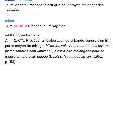
n.
m.
Appareil ménager électrique pour broyer, mélanger des
aliments.
————————
mixer
v.
tr.
AUDIOV
Procéder au mixage de.
⇒MIXER, verbe trans.
A. — 1.
CIN.
Procéder à l'élaboration de la bande sonore d'un film
par le moyen du mixage.
Mixer les voix.
À ce moment, les diverses
pistes sonores sont «mixées», c'est-à-dire mélangées pour se
fondre en une piste unique
(BESSY,
Truquages au cin.,
1951,
p.153).