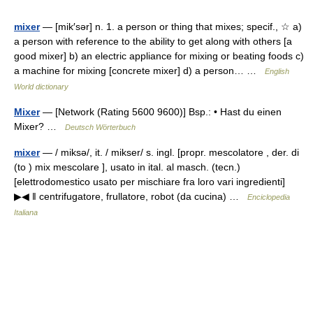
mixer
— [mik′sər] n. 1. a person or thing that mixes; specif., ☆ a)
a person with reference to the ability to get along with others [a
good mixer] b) an electric appliance for mixing or beating foods c)
a machine for mixing [concrete mixer] d) a person… …
English
World dictionary
Mixer
— [Network (Rating 5600 9600)] Bsp.: • Hast du einen
Mixer? …
Deutsch Wörterbuch
mixer
— / miksə/, it. / mikser/ s. ingl. [propr. mescolatore , der. di
(to ) mix mescolare ], usato in ital. al masch. (tecn.)
[elettrodomestico usato per mischiare fra loro vari ingredienti]
▶◀ ‖ centrifugatore, frullatore, robot (da cucina) …
Enciclopedia
Italiana